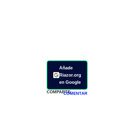
Añade
Riazor.org
en Google
COMPARTE:
COMENTAR
HAZTE
PATREON
Todos los lunes
hacemos un