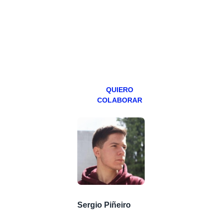
programa en
abierto,
teniendo uno
especial los
miércoles y
viernes para
Patreons.
QUIERO
COLABORAR
Sergio Piñeiro