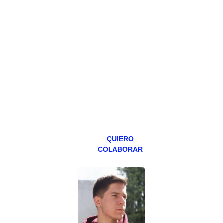
HAZTE
PATREON
Todos los lunes
hacemos un
programa en
abierto,
teniendo uno
especial los
miércoles y
viernes para
Patreons.
QUIERO
COLABORAR