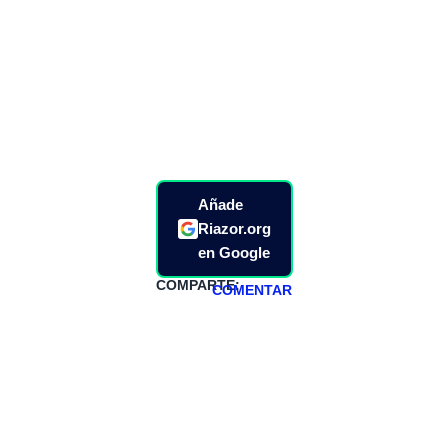
Añade
Riazor.org
en Google
COMPARTE:
COMENTAR
HAZTE
PATREON
Todos los lunes
hacemos un
programa en