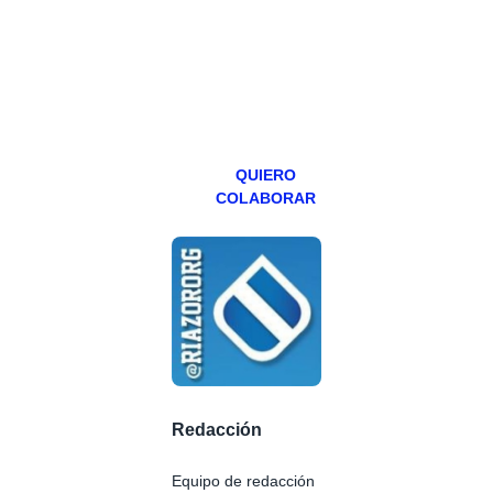
abierto,
teniendo uno
especial los
miércoles y
viernes para
Patreons.
QUIERO
COLABORAR
Redacción
Equipo de redacción