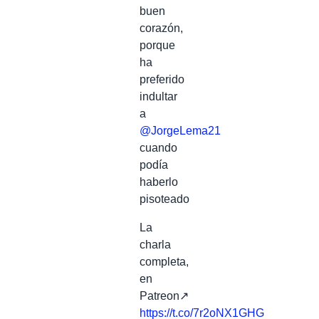
buen
corazón,
porque
ha
preferido
indultar
a
@JorgeLema21
cuando
podía
haberlo
pisoteado
La
charla
completa,
en
Patreon↗️
https://t.co/7r2oNX1GHG