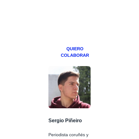
abierto,
teniendo uno
especial los
miércoles y
viernes para
Patreons.
QUIERO
COLABORAR
Sergio Piñeiro
Periodista coruñés y