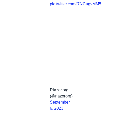
pic.twitter.com/f7NCugvMM5
—
Riazor.org
(@riazororg)
September
6, 2023