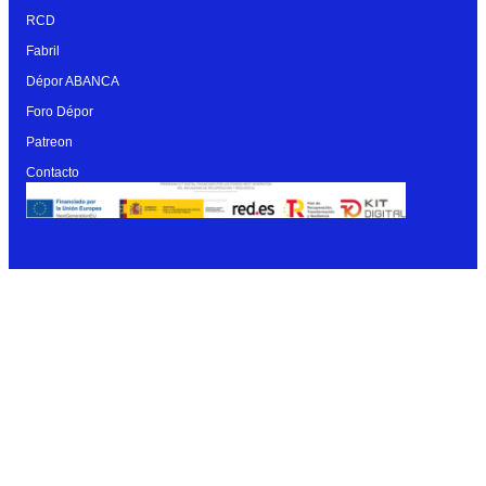
RCD
Fabril
Dépor ABANCA
Foro Dépor
Patreon
Contacto