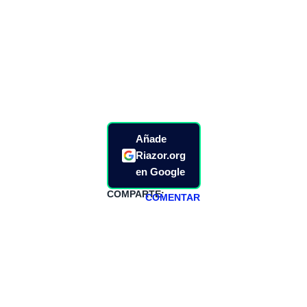
Añade
Riazor.org
en Google
COMPARTE:
COMENTAR
HAZTE
PATREON
Todos los lunes
hacemos un
programa en