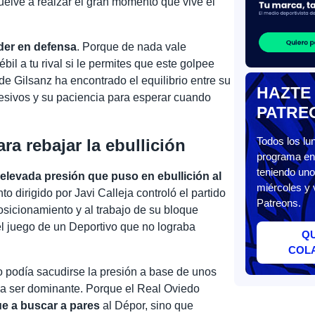
uelve a realzar el gran momento que vive el
rder en defensa
. Porque de nada vale
bil a tu rival si le permites que este golpee
de Gilsanz ha encontrado el equilibrio entre su
HAZTE
resivos y su paciencia para esperar cuando
PATRE
Todos los l
ra rebajar la ebullición
programa en 
teniendo uno
 elevada presión que puso en ebullición al
miércoles y 
o dirigido por Javi Calleja controló el partido
Patreons.
osicionamiento y al trabajo de su bloque
l juego de un Deportivo que no lograba
Q
COL
lo podía sacudirse la presión a base de unos
ba ser dominante. Porque el Real Oviedo
ue a buscar a pares
al Dépor, sino que