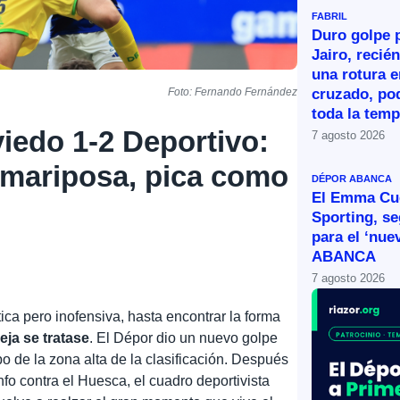
FABRIL
Duro golpe p
Jairo, recié
una rotura e
cruzado, po
Foto: Fernando Fernández
toda la tem
viedo 1-2 Deportivo:
7 agosto 2026
mariposa, pica como
DÉPOR ABANCA
El Emma Cue
Sporting, s
para el ‘nue
ABANCA
7 agosto 2026
ética pero inofensiva, hasta encontrar la forma
eja se tratase
. El Dépor dio un nuevo golpe
o de la zona alta de la clasificación. Después
nfo contra el Huesca, el cuadro deportivista