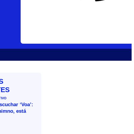
S
TES
TIVO
escuchar ‘Voa’:
himno, está