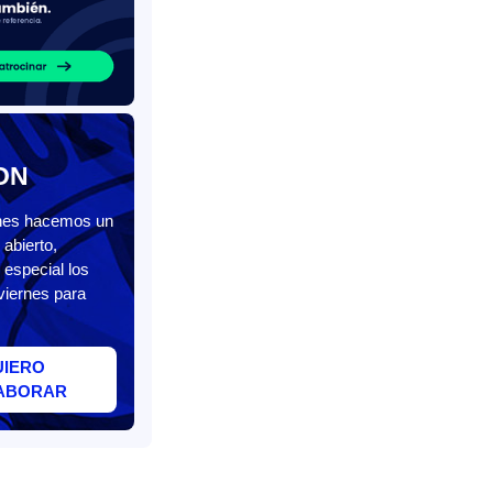
ON
unes hacemos un
abierto,
 especial los
viernes para
UIERO
ABORAR