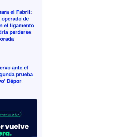
ara el Fabril:
n operado de
n el ligamento
dría perderse
porada
rvo ante el
egunda prueba
vo’ Dépor