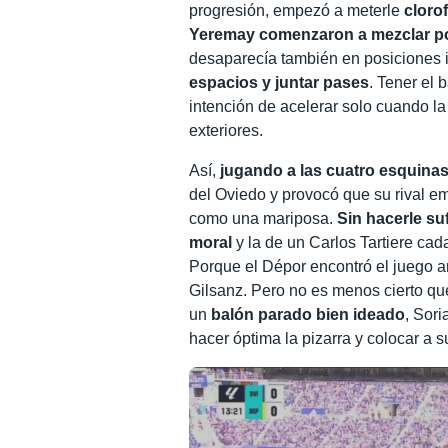
progresión, empezó a meterle
cloro
Yeremay comenzaron a mezclar po
desaparecía también en posiciones i
espacios y juntar pases
. Tener el 
intención de acelerar solo cuando la
exteriores.
Así,
jugando a las cuatro esquina
del Oviedo y provocó que su rival e
como una mariposa.
Sin hacerle su
moral
y la de un Carlos Tartiere ca
Porque el Dépor encontró el juego an
Gilsanz. Pero no es menos cierto qu
un
balón parado bien ideado
, Sori
hacer óptima la pizarra y colocar a 