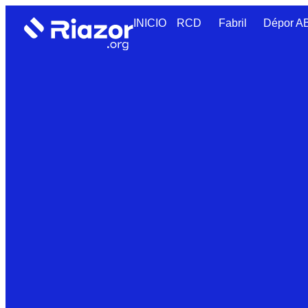
INICIO
RCD
Fabril
Dépor 