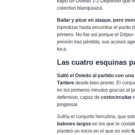
logró un Oviedo 1-2 Deportivo que v
colectivo blanquiazul.
Bailar y picar en ataque, pero mo
hipnotizar hasta encontrar el punto dé
primero. No fue así porque el Dépor 
presión tras pérdida, sus acosos ag
toca.
Las cuatro esquinas pa
Saltó el Oviedo al partido con una
Tartiere
desde bien pronto. El conjunt
en los primeros minutos gracias al p
defensivo, capaz de
cortocircuitar
e
progresar.
Sufría el conjunto herculino, que so
balones largos
en los que le costa
planteó un inicio en el que no solo
f