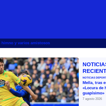
un himno y varios amistosos
NOTICIA
RECIEN
NOTICIAS DEPOR
Mella, tras 
«Locura de 
guapísimo»
7 agosto 2026