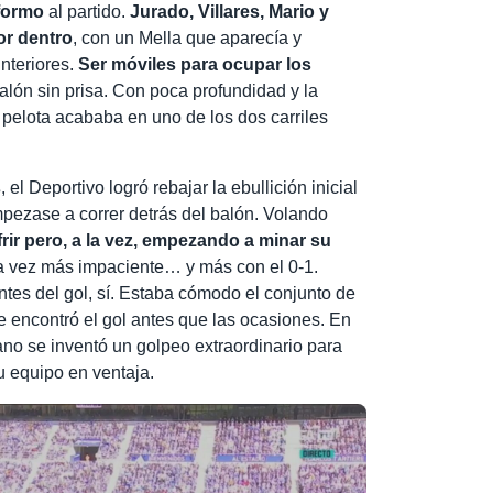
formo
al partido.
Jurado, Villares, Mario y
r dentro
, con un Mella que aparecía y
nteriores.
Ser móviles para ocupar los
balón sin prisa. Con poca profundidad y la
 pelota acababa en uno de los dos carriles
s
, el Deportivo logró rebajar la ebullición inicial
mpezase a correr detrás del balón. Volando
frir pero, a la vez, empezando a minar su
da vez más impaciente… y más con el 0-1.
tes del gol, sí. Estaba cómodo el conjunto de
e encontró el gol antes que las ocasiones. En
ano se inventó un golpeo extraordinario para
su equipo en ventaja.