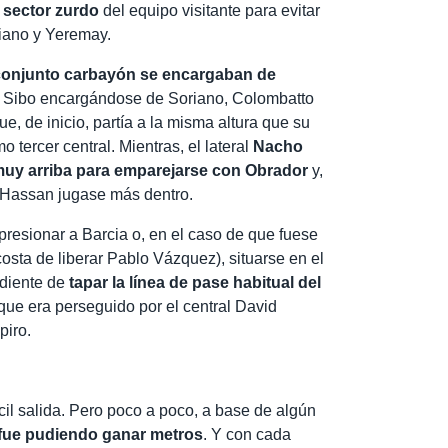
 sector zurdo
del equipo visitante para evitar
iano y Yeremay.
l conjunto carbayón se encargaban de
n Sibo encargándose de Soriano, Colombatto
e, de inicio, partía a la misma altura que su
 tercer central. Mientras, el lateral
Nacho
’ muy arriba para emparejarse con Obrador
y,
n Hassan jugase más dentro.
 presionar a Barcia o, en el caso de que fuese
osta de liberar Pablo Vázquez), situarse en el
ndiente de
tapar la línea de pase habitual del
que era perseguido por el central David
piro.
ícil salida. Pero poco a poco, a base de algún
fue pudiendo ganar metros
. Y con cada