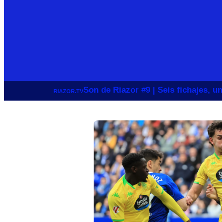
Son de Riazor #9 | Seis fichajes, 
RIAZOR.TV