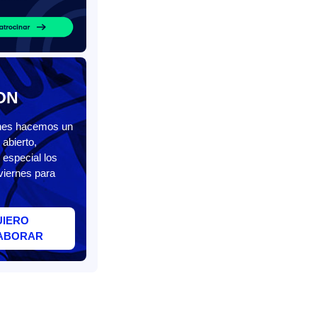
ON
unes hacemos un
abierto,
 especial los
viernes para
UIERO
ABORAR