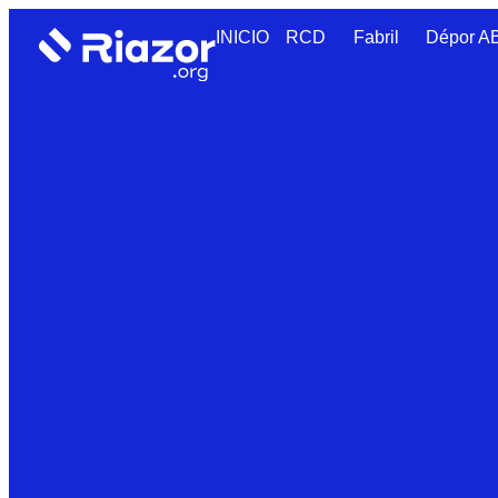
INICIO
RCD
Fabril
Dépor 