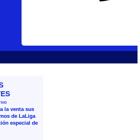
S
TES
TIVO
a la venta sus
omos de LaLiga
ión especial de