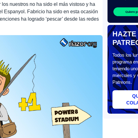
 los nuestros no ha sido el más vistoso y ha
l Espanyol. Fabricio ha sido en esta ocasión
rvenciones ha logrado ‘pescar’ desde las redes
HAZTE
PATRE
Todos los l
programa en 
teniendo uno
miércoles y 
Patreons.
Q
COL