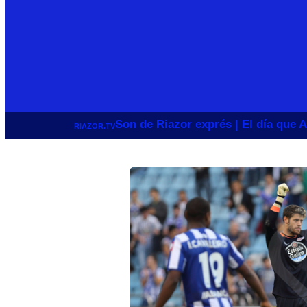
Son de Riazor exprés | El día que A
RIAZOR.TV