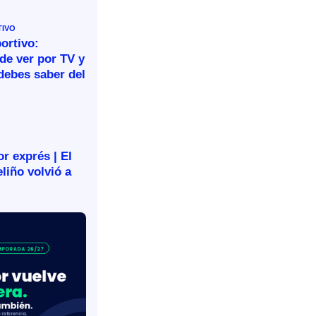
TIVO
ortivo:
de ver por TV y
debes saber del
r exprés | El
liño volvió a