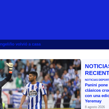
ngeliño volvió a casa
NOTICIA
RECIEN
NOTICIAS DEPOR
Panini pone 
clásicos cr
con una edic
Yeremay
8 agosto 2026