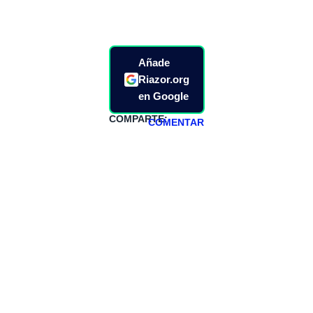
Añade
Riazor.org
en Google
COMPARTE:
COMENTAR
HAZTE
PATREON
Todos los lunes
hacemos un
programa en
abierto,
teniendo uno
especial los
miércoles y
viernes para