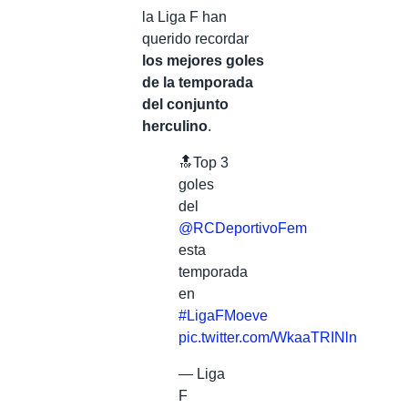
la Liga F han
querido recordar
los mejores goles
de la temporada
del conjunto
herculino
.
🔝Top 3
goles
del
@RCDeportivoFem
esta
temporada
en
#LigaFMoeve
pic.twitter.com/WkaaTRINln
— Liga
F