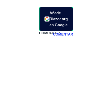
Añade
Riazor.org
en Google
COMPARTE:
COMENTAR
HAZTE
PATREON
Todos los lunes
hacemos un
programa en
abierto,
teniendo uno
especial los
miércoles y
viernes para
Patreons.