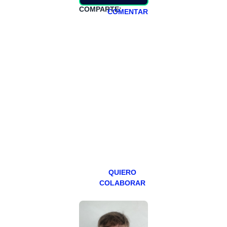
COMPARTE:
COMENTAR
HAZTE
PATREON
Todos los lunes
hacemos un
programa en
abierto,
teniendo uno
especial los
miércoles y
viernes para
Patreons.
QUIERO
COLABORAR