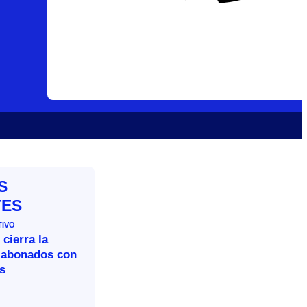
S
TES
TIVO
 cierra la
 abonados con
s