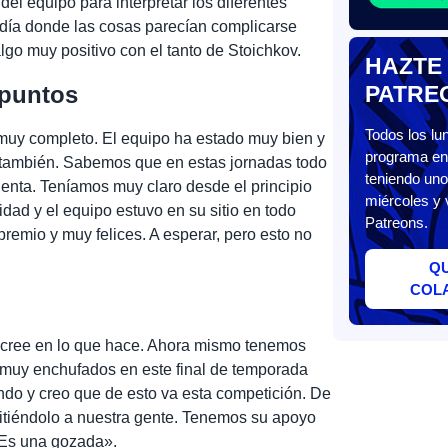
del equipo para interpretar los diferentes
 día donde las cosas parecían complicarse
go muy positivo con el tanto de Stoichkov.
HAZTE
 puntos
PATRE
Todos los l
uy completo. El equipo ha estado muy bien y
programa en 
o también. Sabemos que en estas jornadas todo
teniendo uno
enta. Teníamos muy claro desde el principio
miércoles y 
idad y el equipo estuvo en su sitio en todo
Patreons.
premio y muy felices. A esperar, pero esto no
Q
COL
cree en lo que hace. Ahora mismo tenemos
 muy enchufados en este final de temporada
ndo y creo que de esto va esta competición. De
mitiéndolo a nuestra gente. Tenemos su apoyo
. Es una gozada».