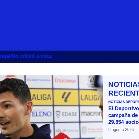
ngeliño volvió a casa
NOTICIA
RECIEN
NOTICIAS DEPOR
El Deportivo
campaña de
29.854 socio
9 agosto 2026