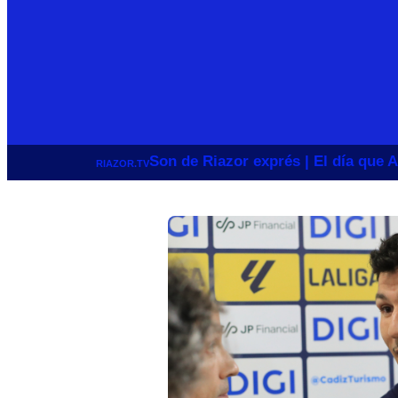
Son de Riazor exprés | El día que A
RIAZOR.TV