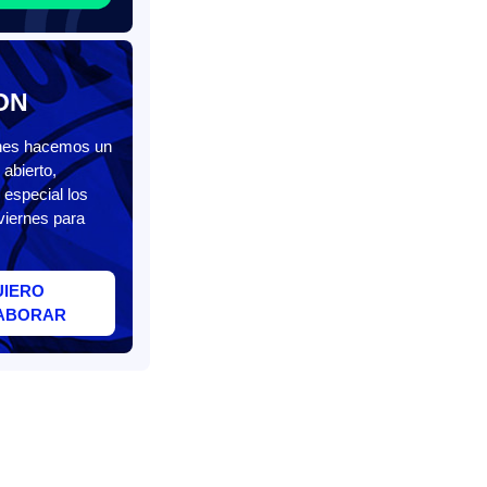
ON
unes hacemos un
abierto,
 especial los
viernes para
UIERO
ABORAR