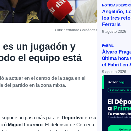
NOTICIAS DEPOR
Angeliño, Lo
los tres ret
Ferraris
Foto: Fernando Fernández
9 agosto 2026
l es un jugadón y
FABRIL
Álvaro Fraga
odo el equipo está
última hora
el Fabril en 
9 agosto 2026
ó a actuar en el centro de la zaga en el
s del partido en la zona mixta.
diz supone un paso más para el
Deportivo
en su
licó
Miguel Loureiro
. El defensor de Cerceda