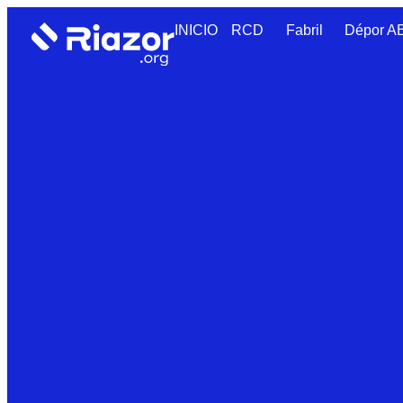
INICIO
RCD
Fabril
Dépor 