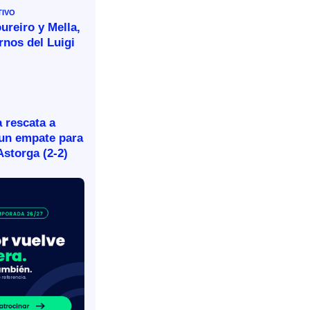
TIVO
ureiro y Mella,
ornos del Luigi
 rescata a
 un empate para
Astorga (2-2)