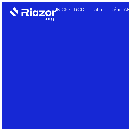
INICIO
RCD
Fabril
Dépor 