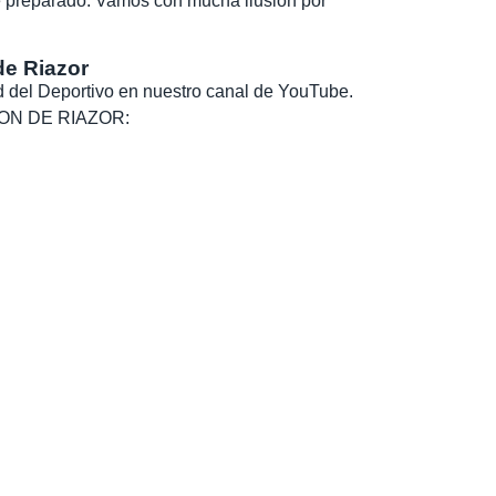
e preparado. Vamos con mucha ilusión por
de Riazor
dad del Deportivo en nuestro canal de YouTube.
, SON DE RIAZOR: