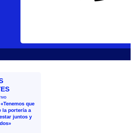
S
TES
TIVO
 «Tenemos que
 la portería a
estar juntos y
idos»