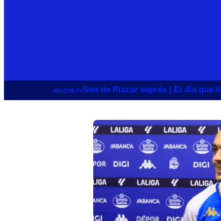
Son de Riazor exprés | El día que A
RIAZOR.TV