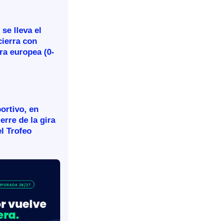
se lleva el
cierra con
ira europea (0-
ortivo, en
ierre de la gira
l Trofeo