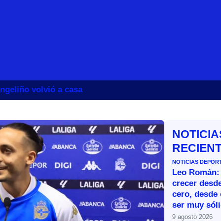
ngeliño volvió a casa
NOTICIA
RECIEN
NOTICIAS DEPOR
Leo Román:
crecer desde
cero, desde 
ser muy sól
9 agosto 2026