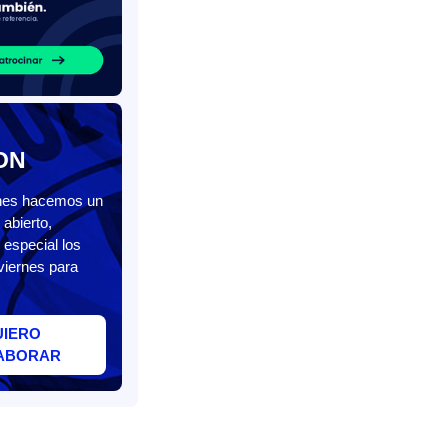
ON
unes hacemos un
abierto,
 especial los
viernes para
UIERO
ABORAR