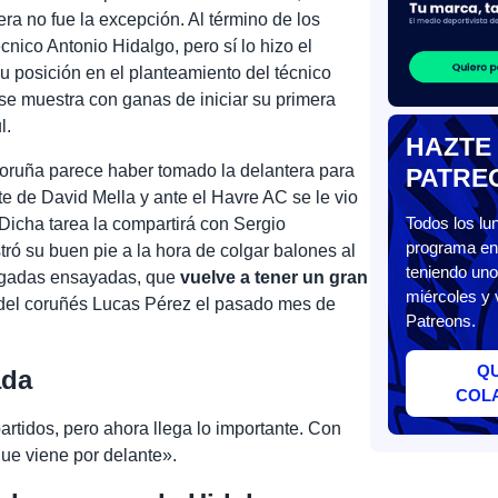
era no fue la excepción. Al término de los
nico Antonio Hidalgo, pero sí lo hizo el
su posición en el planteamiento del técnico
 se muestra con ganas de iniciar su primera
l.
HAZTE
Coruña parece haber tomado la delantera para
PATRE
e de David Mella y ante el Havre AC se le vio
Todos los l
 Dicha tarea la compartirá con Sergio
programa en 
ó su buen pie a la hora de colgar balones al
teniendo uno
jugadas ensayadas, que
vuelve a tener un gran
miércoles y 
del coruñés Lucas Pérez el pasado mes de
Patreons.
Q
ada
COL
rtidos, pero ahora llega lo importante. Con
que viene por delante».