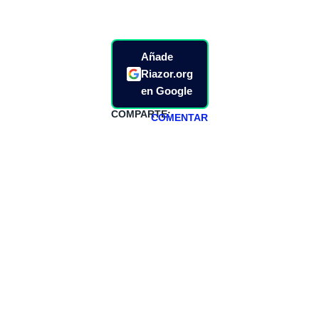
Añade
Riazor.org
en Google
COMPARTE:
COMENTAR
HAZTE
PATREON
Todos los lunes
hacemos un
programa en
abierto,
teniendo uno
especial los
miércoles y
viernes para
Patreons.