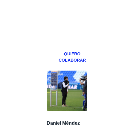
programa en
abierto,
teniendo uno
especial los
miércoles y
viernes para
Patreons.
QUIERO
COLABORAR
Daniel Méndez