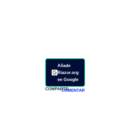
Añade
Riazor.org
en Google
COMPARTE:
COMENTAR
HAZTE
PATREON
Todos los lunes
hacemos un