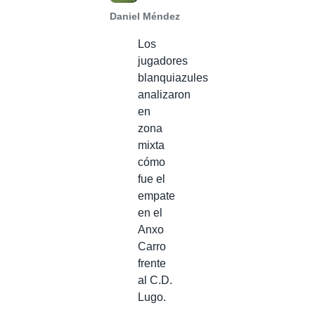
Daniel Méndez
Los
jugadores
blanquiazules
analizaron
en
zona
mixta
cómo
fue el
empate
en el
Anxo
Carro
frente
al C.D.
Lugo.