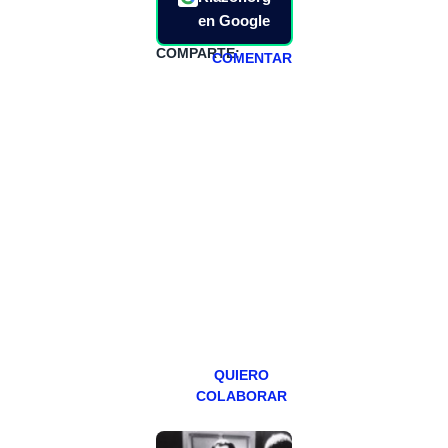
en Google
COMPARTE:
COMENTAR
HAZTE
PATREON
Todos los lunes
hacemos un
programa en
abierto,
teniendo uno
especial los
miércoles y
viernes para
Patreons.
QUIERO
COLABORAR