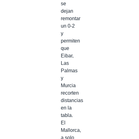
se
dejan
remontar
un 0-2
y
permiten
que
Eibar,
Las
Palmas
y
Murcia
recorten
distancias
en la
tabla.
El
Mallorca,
a solo