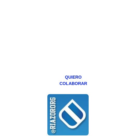
PATREON
Todos los lunes
hacemos un
programa en
abierto,
teniendo uno
especial los
miércoles y
viernes para
Patreons.
QUIERO
COLABORAR