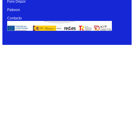
Foro Dépor
Patreon
Contacto