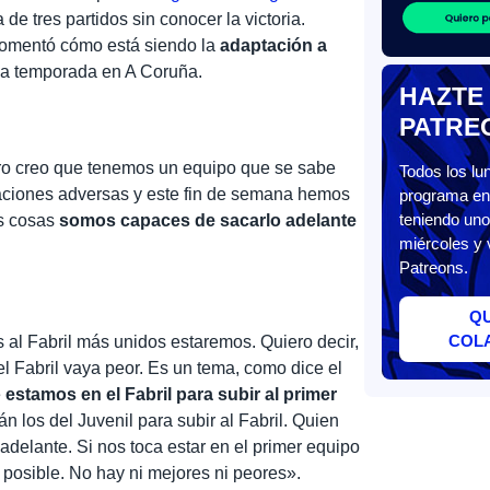
de tres partidos sin conocer la victoria.
comentó cómo está siendo la
adaptación a
a temporada en A Coruña.
HAZTE
PATRE
ro creo que tenemos un equipo que se sabe
Todos los l
uaciones adversas y este fin de semana hemos
programa en 
teniendo uno
s cosas
somos capaces de sacarlo adelante
miércoles y 
Patreons.
Q
COL
al Fabril más unidos estaremos. Quiero decir,
l Fabril vaya peor. Es un tema, como dice el
e
estamos en el Fabril para subir al primer
n los del Juvenil para subir al Fabril. Quien
 adelante. Si nos toca estar en el primer equipo
 posible. No hay ni mejores ni peores».