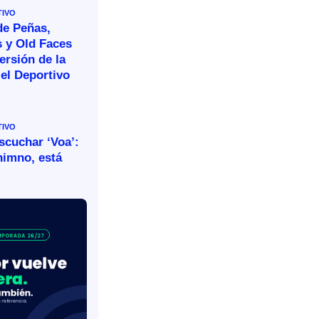
TIVO
de Peñas,
s y Old Faces
ersión de la
el Deportivo
TIVO
escuchar ‘Voa’:
himno, está