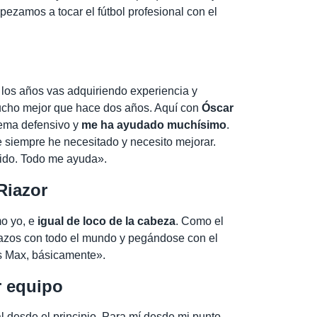
pezamos a tocar el fútbol profesional con el
los años vas adquiriendo experiencia y
ucho mejor que hace dos años. Aquí con
Óscar
tema defensivo y
me ha ayudado muchísimo
.
 siempre he necesitado y necesito mejorar.
ido. Todo me ayuda».
Riazor
mo yo, e
igual de loco de la cabeza
. Como el
azos con todo el mundo y pegándose con el
s Max, básicamente».
r equipo
l desde el principio. Para mí desde mi punto