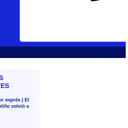
S
TES
r exprés | El
liño volvió a