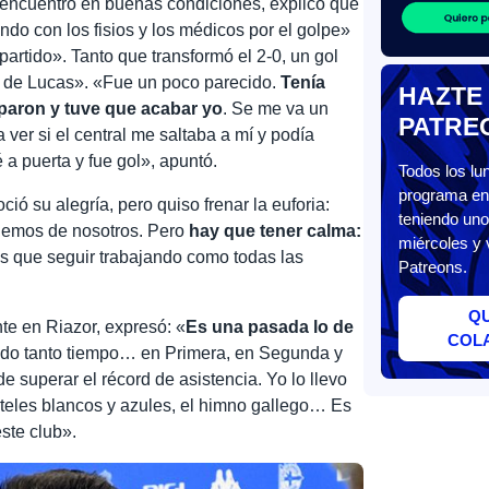
l encuentro en buenas condiciones, explicó que
ndo con los fisios y los médicos por el golpe»
partido». Tanto que transformó el 2-0, un gol
se de Lucas». «Fue un poco parecido.
Tenía
HAZTE
paron y tuve que acabar yo
. Se me va un
PATRE
 ver si el central me saltaba a mí y podía
 a puerta y fue gol», apuntó.
Todos los l
programa en 
ció su alegría, pero quiso frenar la euforia:
teniendo uno
demos de nosotros. Pero
hay que tener calma:
miércoles y 
 que seguir trabajando como todas las
Patreons.
Q
te en Riazor, expresó: «
Es una pasada lo de
COL
endo tanto tiempo… en Primera, en Segunda y
superar el récord de asistencia. Yo lo llevo
rteles blancos y azules, el himno gallego… Es
ste club».