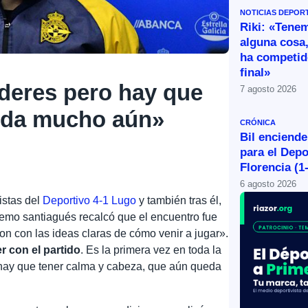
NOTICIAS DEPOR
Riki: «Tene
alguna cosa,
ha competid
final»
íderes pero hay que
7 agosto 2026
eda mucho aún»
CRÓNICA
Bil enciende
para el Depo
Florencia (1
6 agosto 2026
istas del
Deportivo 4-1 Lugo
y también tras él,
remo santiagués recalcó que el encuentro fue
on con las ideas claras de cómo venir a jugar».
r con el partido
. Es la primera vez en toda la
hay que tener calma y cabeza, que aún queda