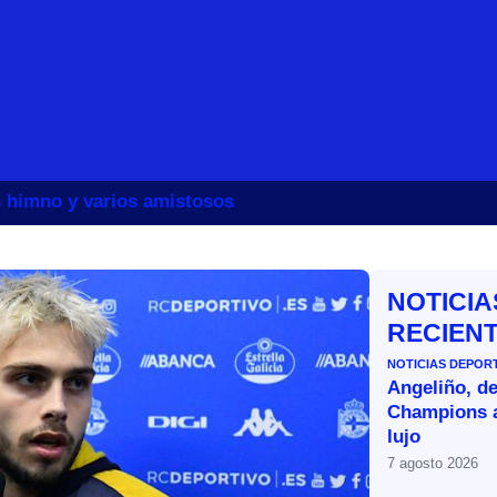
un himno y varios amistosos
NOTICIA
RECIEN
NOTICIAS DEPOR
Angeliño, de
Champions a
lujo
7 agosto 2026