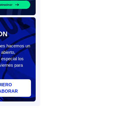
ON
unes hacemos un
abierto,
 especial los
viernes para
UIERO
ABORAR