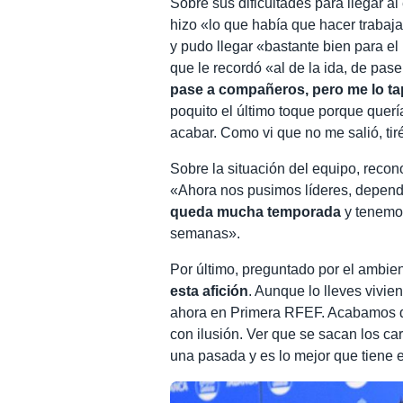
Sobre sus dificultades para llegar a
hizo «lo que había que hacer trabaja
y pudo llegar «bastante bien para el 
que le recordó «al de la ida, de pa
pase a compañeros, pero me lo ta
poquito el último toque porque quería
acabar. Como vi que no me salió, tiré
Sobre la situación del equipo, recono
«Ahora nos pusimos líderes, depen
queda mucha temporada
y tenemos
semanas».
Por último, preguntado por el ambien
esta afición
. Aunque lo lleves vivi
ahora en Primera RFEF. Acabamos de 
con ilusión. Ver que se sacan los ca
una pasada y es lo mejor que tiene e