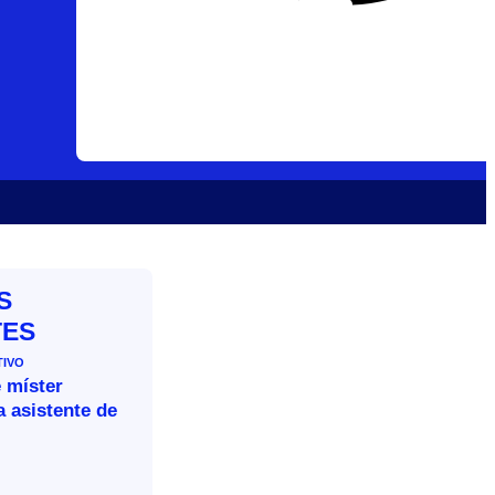
S
TES
TIVO
 míster
 asistente de