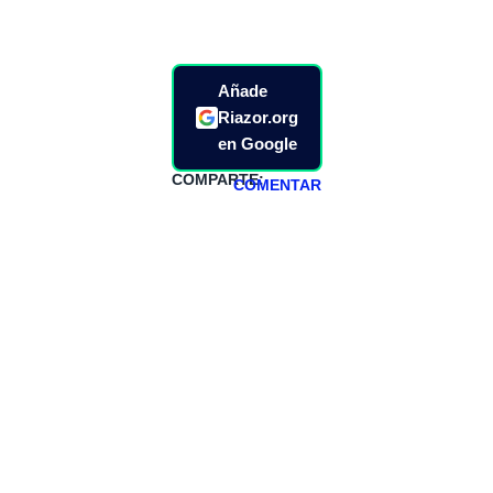
Añade
Riazor.org
en Google
COMPARTE:
COMENTAR
HAZTE
PATREON
Todos los lunes
hacemos un
programa en
abierto,
teniendo uno
especial los
miércoles y
viernes para
Patreons.