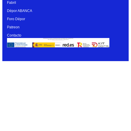
Fabril
Dépor ABANCA
Foro Dépor
Patreon
Contacto