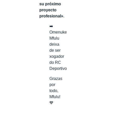
su próximo
proyecto
profesional»
.
➡️
Omenuke
Mfulu
deixa
de ser
xogador
do RC
Deportivo
Grazas
por
todo,
Mfulu!
💙