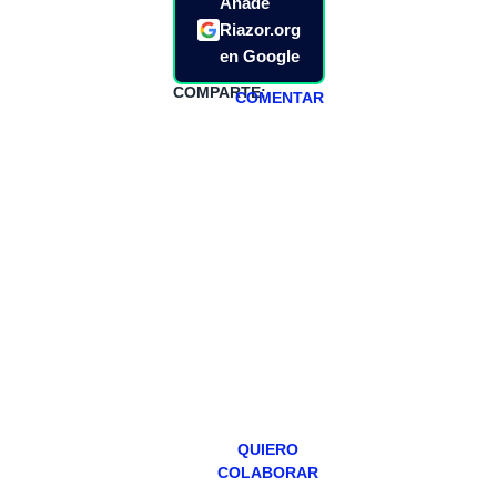
Añade
Riazor.org
en Google
COMPARTE:
COMENTAR
HAZTE
PATREON
Todos los lunes
hacemos un
programa en
abierto,
teniendo uno
especial los
miércoles y
viernes para
Patreons.
QUIERO
COLABORAR