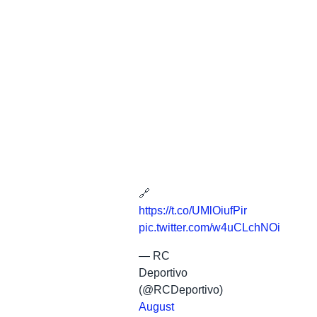
🔗
https://t.co/UMlOiufPir
pic.twitter.com/w4uCLchNOi
— RC
Deportivo
(@RCDeportivo)
August