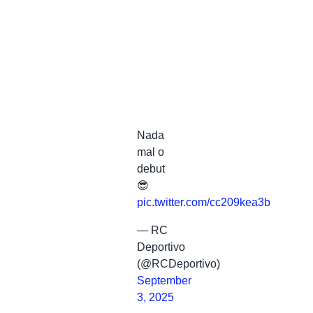
Nada
mal o
debut
😎
pic.twitter.com/cc209kea3b
— RC
Deportivo
(@RCDeportivo)
September
3, 2025