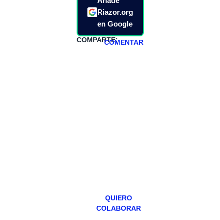
Añade
Riazor.org
en Google
COMPARTE:
COMENTAR
HAZTE
PATREON
Todos los lunes
hacemos un
programa en
abierto,
teniendo uno
especial los
miércoles y
viernes para
Patreons.
QUIERO
COLABORAR