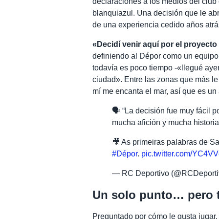
declaraciones a los medios del clu
blanquiazul. Una decisión que le ab
de una experiencia cedido años atr
«Decidí venir aquí por el proyecto 
definiendo al Dépor como un equipo «
todavía es poco tiempo -«llegué aye
ciudad». Entre las zonas que más le
mí me encanta el mar, así que es un
🗣️ “La decisión fue muy fácil 
mucha afición y mucha historia
🎥 As primeiras palabras de S
#Dépor
.
pic.twitter.com/YC4V
— RC Deportivo (@RCDeporti
Un solo punto… pero
Preguntado por cómo le gusta jugar