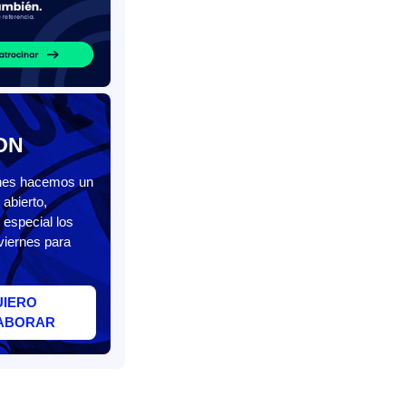
ON
unes hacemos un
abierto,
 especial los
viernes para
UIERO
ABORAR