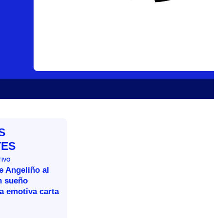
S
TES
TIVO
e Angeliño al
n sueño
a emotiva carta