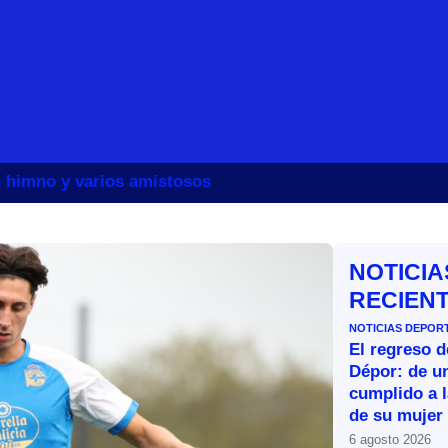
un himno y varios amistosos
NOTICIA
RECIEN
NOTICIAS DEPOR
El regreso d
Dépor: de u
cumplido a l
de su mujer
6 agosto 2026