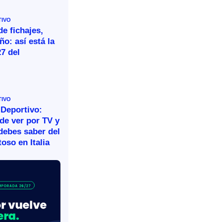
TIVO
e fichajes,
ño: así está la
27 del
TIVO
 Deportivo:
de ver por TV y
debes saber del
oso en Italia