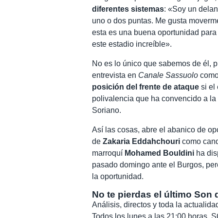
diferentes sistemas
: «Soy un dela
uno o dos puntas. Me gusta moverm
esta es una buena oportunidad para 
este estadio increíble».
No es lo único que sabemos de él, 
entrevista en
Canale Sassuolo
como 
posición del frente de ataque
si el
polivalencia que ha convencido a la 
Soriano.
Así las cosas, abre el abanico de o
de
Zakaria Eddahchouri
como candid
marroquí
Mohamed Bouldini
ha dis
pasado domingo ante el Burgos, per
la oportunidad.
No te pierdas el último Son 
Análisis, directos y toda la actuali
Todos los lunes a las 21:00 horas