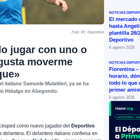
NOTICIAS DEPOR
El mercado d
hasta Angeli
plantilla 26/
Foto: RC Deportivo
Deportivo
do jugar con uno o
6 agosto 2026
 gusta moverme
NOTICIAS DEPOR
Fiorentina –
que»
horario, dón
todo lo que 
l italiano Samuele Mulattieri, ya se ha
primer amist
io Hidalgo en Abegondo.
6 agosto 2026
 césped como nuevo jugador del
Deportivo
 delantera. El delantero italiano confiesa en