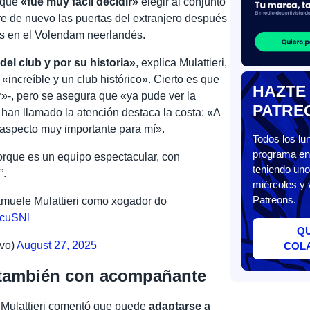
b que
«fue muy fácil decidir»
elegir al conjunto
re de nuevo las puertas del extranjero después
ás en el Volendam neerlandés.
del club y por su historia»
, explica Mulattieri,
increíble y un club histórico». Cierto es que
HAZTE
r»-, pero se asegura que «ya pude ver la
PATRE
 han llamado la atención destaca la costa: «A
 aspecto muy importante para mí».
Todos los l
programa en 
porque es un equipo espectacular, con
teniendo uno
”.
miércoles y 
Patreons.
amuele Mulattieri como xogador do
VcuSNl
Q
vo)
August 27, 2025
COL
 también con acompañante
, Mulattieri comentó que puede
adaptarse a