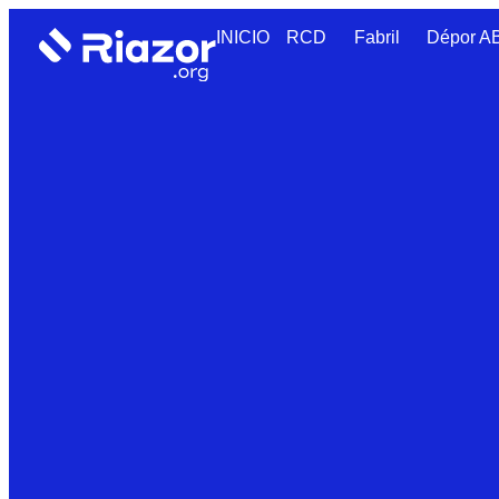
INICIO
RCD
Fabril
Dépor 