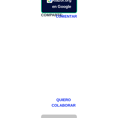
Riazor.org
en Google
COMPARTE:
COMENTAR
HAZTE
PATREON
Todos los lunes
hacemos un
programa en
abierto,
teniendo uno
especial los
miércoles y
viernes para
Patreons.
QUIERO
COLABORAR