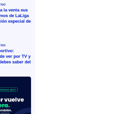
TIVO
a la venta sus
omos de LaLiga
ión especial de
TIVO
ortivo:
de ver por TV y
debes saber del