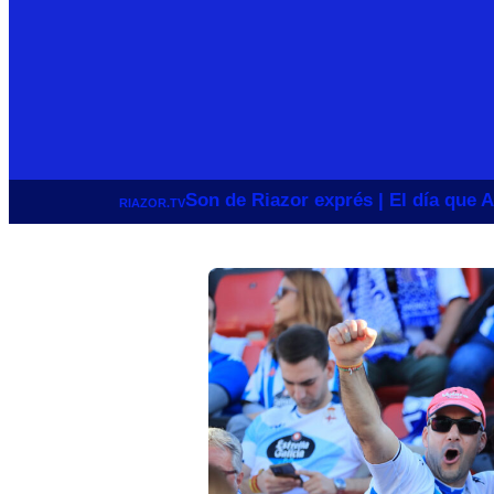
Son de Riazor exprés | El día que A
RIAZOR.TV