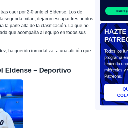
 tras caer por 2-0 ante el Eldense. Los de
la segunda mitad, dejaron escapar tres puntos
 la parte alta de la clasificación. La que no
HAZTE
chada que acompaña al equipo en todos sus
PATRE
ez, ha querido inmortalizar a una afición que
Todos los l
programa en 
teniendo uno
del Eldense – Deportivo
miércoles y 
Patreons.
Q
COL