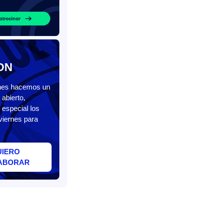
ON
unes hacemos un
abierto,
 especial los
viernes para
UIERO
ABORAR