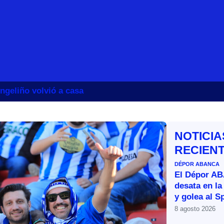
ngeliño volvió a casa
NOTICIA
RECIEN
DÉPOR ABANCA
El Dépor A
desata en la
y golea al S
8 agosto 2026