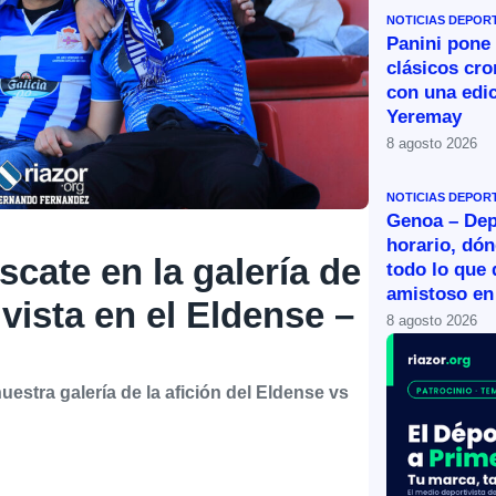
NOTICIAS DEPOR
Panini pone 
clásicos cr
con una edic
Yeremay
8 agosto 2026
NOTICIAS DEPOR
Genoa – Dep
horario, dón
scate en la galería de
todo lo que 
amistoso en
ivista en el Eldense –
8 agosto 2026
estra galería de la afición del Eldense vs