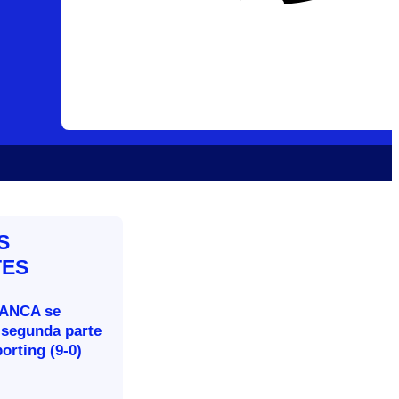
S
TES
BANCA se
 segunda parte
porting (9-0)