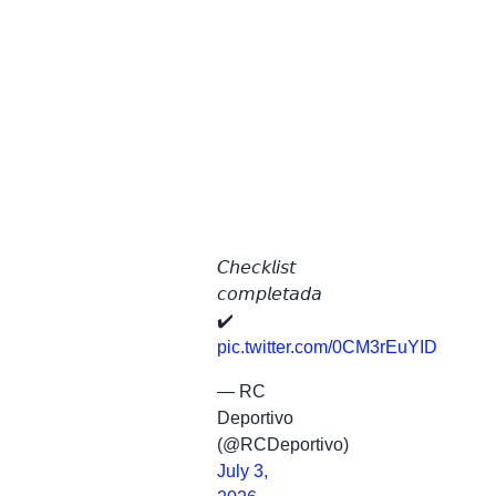
𝘊𝘩𝘦𝘤𝘬𝘭𝘪𝘴𝘵
𝘤𝘰𝘮𝘱𝘭𝘦𝘵𝘢𝘥𝘢
✔️
pic.twitter.com/0CM3rEuYID
— RC
Deportivo
(@RCDeportivo)
July 3,