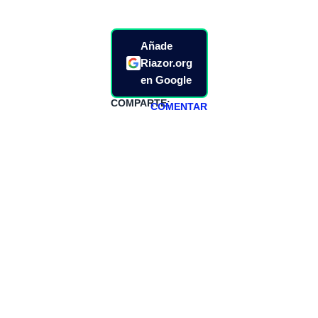
Añade
Riazor.org
en Google
COMPARTE:
COMENTAR
HAZTE
PATREON
Todos los lunes
hacemos un
programa en
abierto,
teniendo uno
especial los
miércoles y
viernes para
Patreons.