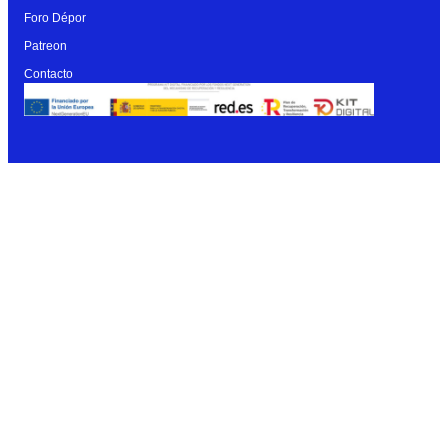
Foro Dépor
Patreon
Contacto