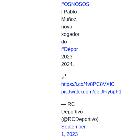
#OSNOSOS
| Pablo
Muñoz,
novo
xogador
do
#Dépor
2023-
2024.
🔗
https://t.co/4v8PC8VXIC
pic.twitter.com/oeUFiy6pF1
— RC
Deportivo
(@RCDeportivo)
September
1, 2023