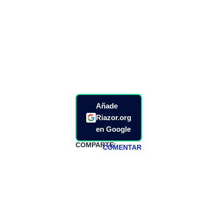
Añade
Riazor.org
en Google
COMPARTE:
COMENTAR
HAZTE
PATREON
Todos los lunes
hacemos un