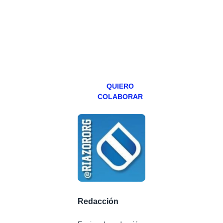
programa en
abierto,
teniendo uno
especial los
miércoles y
viernes para
Patreons.
QUIERO
COLABORAR
Redacción