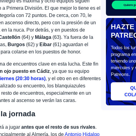
rivilegio es máxima y ocho equipos siguen
 Primera División. El que mejor lo tiene es el
categoría con 72 puntos. De cerca, con 70, le
n ascenso directo, pero con la presión de un
HAZTE
 en la nuca. Por detrás, y en puestos de
PATRE
Castellón
(64) y
Málaga
(63). Ya fuera de la
ias,
Burgos
(62) y
Eibar
(61) aguardan el
Todos los l
 para colarse en los puestos de honor.
programa en 
teniendo uno
na de encuentros clave en esta lucha. Este fin
miércoles y 
n ojo puesto en Cádiz
, ya que su equipo
Patreons.
iernes (20:30 horas)
, y el otro en en diferentes
alizado su encuentro, los blanquiazules
Q
l resto de encuentros, especialmente en un
COL
antes al ascenso se verán las caras.
 la jornada
rá a jugar
antes que el resto de sus rivales
.
incipalmente al Almería, los de
Antonio Hidalgo