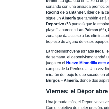
definir
. La igualdad en la zona de p
soñando con una ansiada promoción a
Racing de Santander
, líder de la 
sigue un
Almería
que también está e
Deportivo
(68 puntos) que le respira
playoff, aparecen
Las Palmas
(66),
zona que da acceso a las eliminator
tropiezo de alguno de estos equipos
La trigesimonovena jornada llega lle
de semana, el deportivismo tendrá
u
juega en el
Nuevo Mirandilla este v
campos de la Península. Una vez fin
mirarán de reojo lo que sucede en e
Burgos – Almería
, donde dos aspir
Viernes: el Dépor abre
Una jornada más, el Deportivo volve
Con el objetivo de meter presión, pr