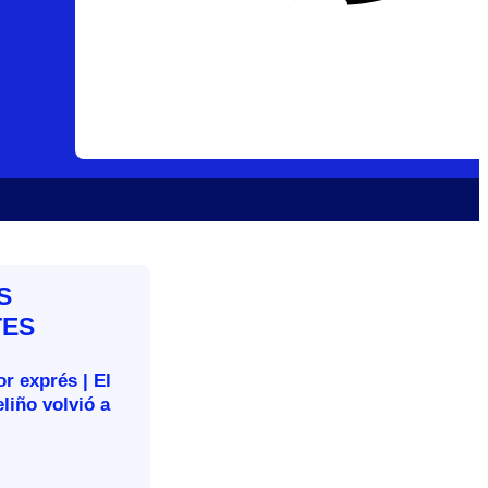
S
TES
r exprés | El
liño volvió a