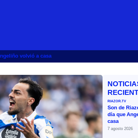
ngeliño volvió a casa
NOTICIA
RECIEN
RIAZOR.TV
Son de Riazo
día que Ange
casa
7 agosto 2026