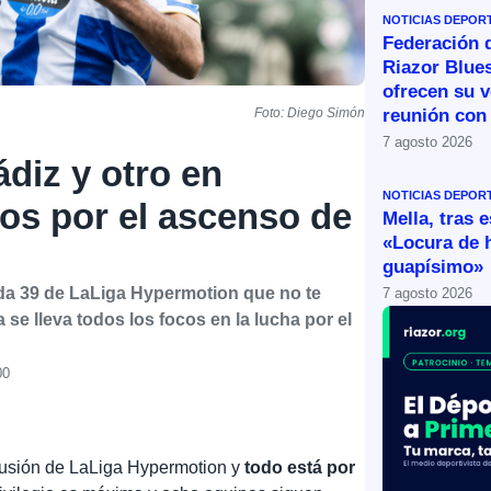
NOTICIAS DEPOR
Federación 
Riazor Blue
ofrecen su v
reunión con 
Foto: Diego Simón
7 agosto 2026
diz y otro en
NOTICIAS DEPOR
os por el ascenso de
Mella, tras 
«Locura de 
guapísimo»
ada 39 de LaLiga Hypermotion que no te
7 agosto 2026
 se lleva todos los focos en la lucha por el
00
clusión de LaLiga Hypermotion y
todo está por