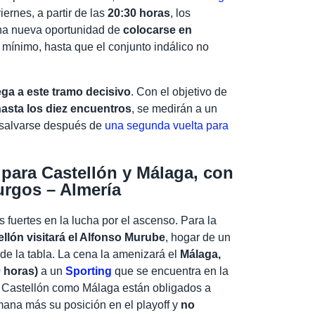
viernes, a partir de las
20:30 horas
, los
na nueva oportunidad de
colocarse en
 mínimo, hasta que el conjunto indálico no
ega a este tramo decisivo
. Con el objetivo de
hasta los diez encuentros
, se medirán a un
 salvarse después de
una segunda vuelta para
 para Castellón y Málaga, con
urgos – Almería
s fuertes en la lucha por el ascenso. Para la
llón visitará el Alfonso Murube
, hogar de un
 de la tabla. La cena la amenizará el
Málaga,
0 horas)
a un
Sporting
que se encuentra en la
o Castellón como Málaga están obligados a
ana más su posición en el playoff y
no