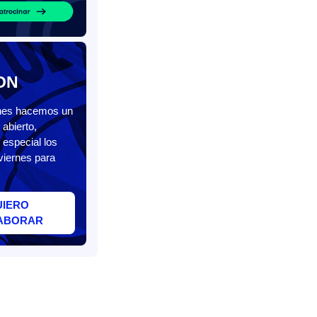
ON
unes hacemos un
abierto,
 especial los
viernes para
UIERO
ABORAR