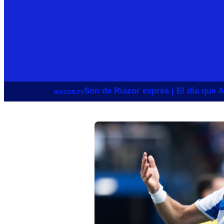
Son de Riazor exprés | El día que A
RIAZOR.TV