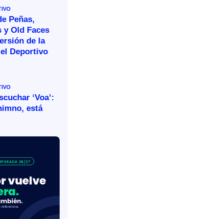
TIVO
de Peñas,
s y Old Faces
ersión de la
el Deportivo
TIVO
escuchar ‘Voa’:
himno, está