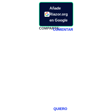
Añade
Riazor.org
en Google
COMPARTE:
COMENTAR
HAZTE
PATREON
Todos los lunes
hacemos un
programa en
abierto,
teniendo uno
especial los
miércoles y
viernes para
Patreons.
QUIERO