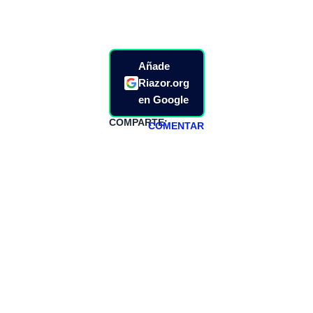
Añade
Riazor.org
en Google
COMPARTE:
COMENTAR
HAZTE
PATREON
Todos los lunes
hacemos un
programa en
abierto,
teniendo uno
especial los
miércoles y
viernes para