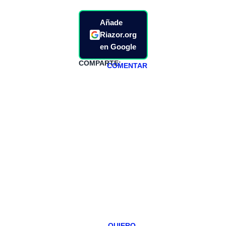
Añade
Riazor.org
en Google
COMPARTE:
COMENTAR
HAZTE
PATREON
Todos los lunes
hacemos un
programa en
abierto,
teniendo uno
especial los
miércoles y
viernes para
Patreons.
QUIERO