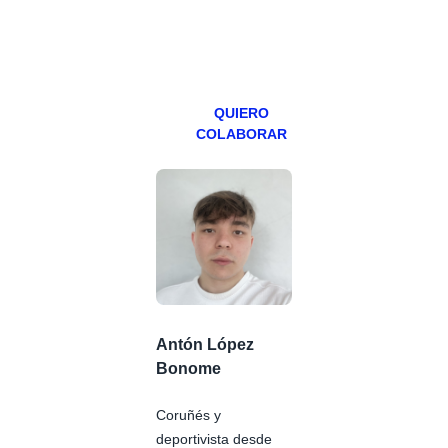
especial los
miércoles y
viernes para
Patreons.
QUIERO
COLABORAR
Antón López
Bonome
Coruñés y
deportivista desde