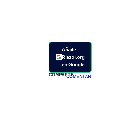
Añade
Riazor.org
en Google
COMPARTE:
COMENTAR
HAZTE
PATREON
Todos los lunes
hacemos un
programa en
abierto,
teniendo uno