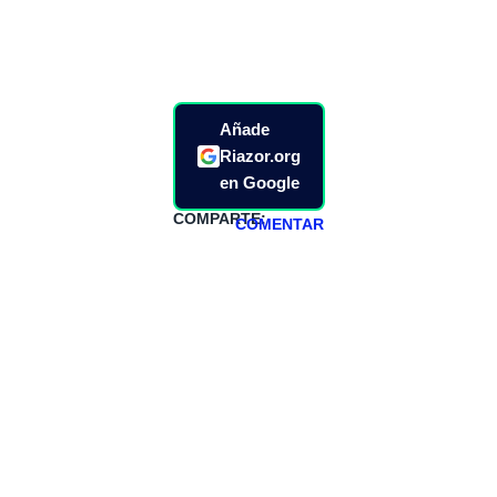
Añade
Riazor.org
en Google
COMPARTE:
COMENTAR
HAZTE
PATREON
Todos los lunes
hacemos un
programa en
abierto,
teniendo uno
especial los
miércoles y