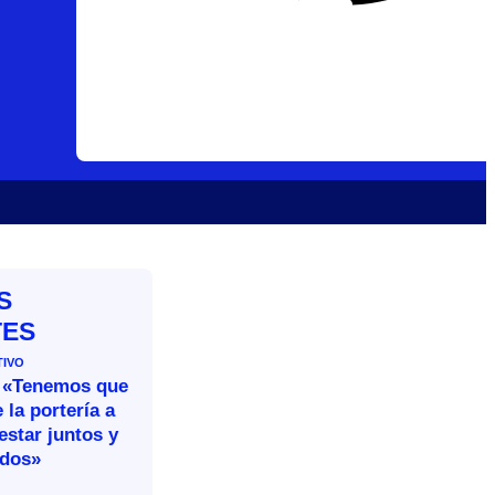
S
TES
TIVO
 «Tenemos que
 la portería a
estar juntos y
idos»