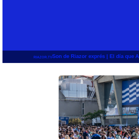
Son de Riazor exprés | El día que A
RIAZOR.TV