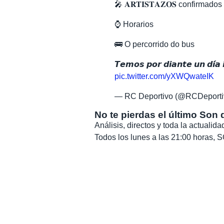
🎤 𝐀𝐑𝐓𝐈𝐒𝐓𝐀𝐙𝐎𝐒 confirmados
⌚ Horarios
🚌 O percorrido do bus
𝙏𝙚𝙢𝙤𝙨 𝙥𝙤𝙧 𝙙𝙞𝙖𝙣𝙩𝙚 𝙪𝙣 𝙙𝙞́𝙖 𝙞
pic.twitter.com/yXWQwateIK
— RC Deportivo (@RCDeporti
No te pierdas el último Son 
Análisis, directos y toda la actuali
Todos los lunes a las 21:00 horas