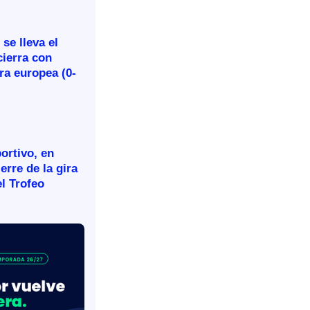
se lleva el
cierra con
ira europea (0-
ortivo, en
ierre de la gira
l Trofeo