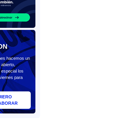
ON
unes hacemos un
abierto,
 especial los
viernes para
UIERO
ABORAR