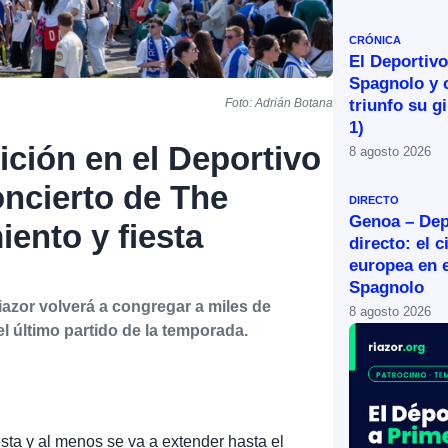
CRÓNICA
El Deportivo 
Spagnolo y 
triunfo su g
Foto: Adrián Botana
1)
fición en el Deportivo
8 agosto 2026
oncierto de The
DIRECTO
Genoa – Dep
iento y fiesta
directo: el c
europea en e
Spagnolo
azor volverá a congregar a miles de
8 agosto 2026
l último partido de la temporada.
esta y al menos se va a extender hasta el