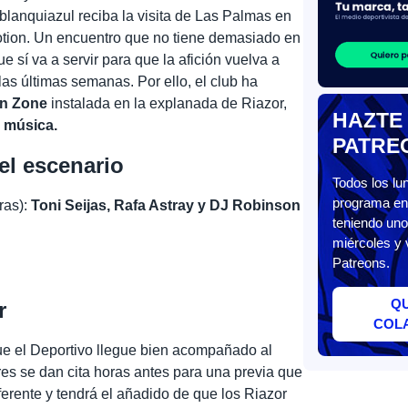
lanquiazul reciba la visita de Las Palmas en
otion. Un encuentro que no tiene demasiado en
ue sí va a servir para que la afición vuelva a
 las últimas semanas. Por ello, el club ha
n Zone
instalada en la explanada de Riazor,
HAZTE
 música.
PATRE
el escenario
Todos los l
programa en 
ras):
Toni Seijas, Rafa Astray y DJ Robinson
teniendo uno
miércoles y 
Patreons.
Q
r
COL
ue el Deportivo llegue bien acompañado al
s se dan cita horas antes para una previa que
erente y tendrá el añadido de que los Riazor