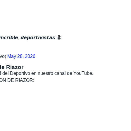
𝙣𝙘𝙧𝙞𝙗𝙡𝙚, 𝙙𝙚𝙥𝙤𝙧𝙩𝙞𝙫𝙞𝙨𝙩𝙖𝙨 🤩
vo)
May 28, 2026
de Riazor
dad del Deportivo en nuestro canal de YouTube.
, SON DE RIAZOR: