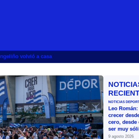
ngeliño volvió a casa
NOTICIA
RECIEN
NOTICIAS DEPOR
Leo Román:
crecer desde
cero, desde 
ser muy sól
9 agosto 2026