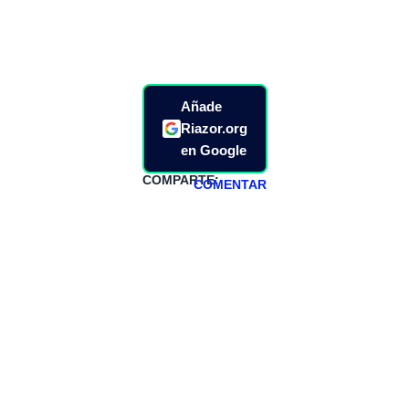
Añade
Riazor.org
en Google
COMPARTE:
COMENTAR
HAZTE
PATREON
Todos los lunes
hacemos un
programa en
abierto,
teniendo uno
especial los
miércoles y