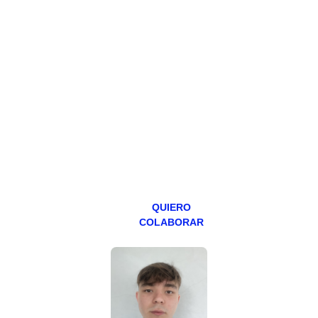
HAZTE
PATREON
Todos los lunes
hacemos un
programa en
abierto,
teniendo uno
especial los
miércoles y
viernes para
Patreons.
QUIERO
COLABORAR