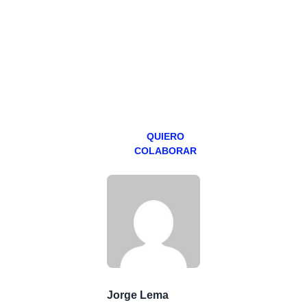
hacemos un
programa en
abierto,
teniendo uno
especial los
miércoles y
viernes para
Patreons.
QUIERO
COLABORAR
Jorge Lema