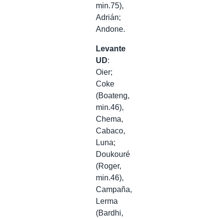
min.75),
Adrián;
Andone.
Levante
UD
:
Oier;
Coke
(Boateng,
min.46),
Chema,
Cabaco,
Luna;
Doukouré
(Roger,
min.46),
Campaña,
Lerma
(Bardhi,