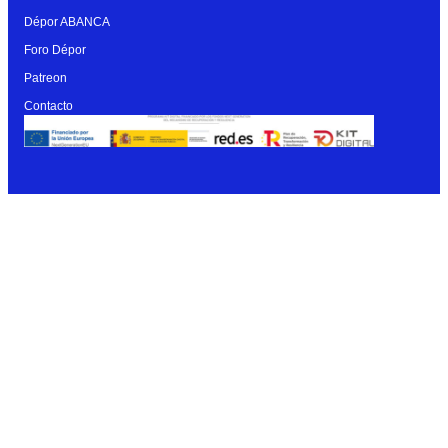
Dépor ABANCA
Foro Dépor
Patreon
Contacto