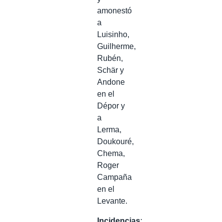
amonestó
a
Luisinho,
Guilherme,
Rubén,
Schär y
Andone
en el
Dépor y
a
Lerma,
Doukouré,
Chema,
Roger
Campaña
en el
Levante.
Incidencias
: