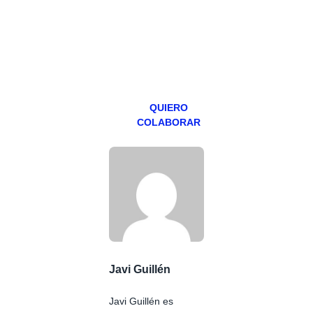
abierto,
teniendo uno
especial los
miércoles y
viernes para
Patreons.
QUIERO
COLABORAR
Javi Guillén
Javi Guillén es