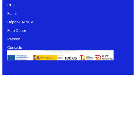
RCD
Fabril
Dépor ABANCA
Foro Dépor
Patreon
Contacto