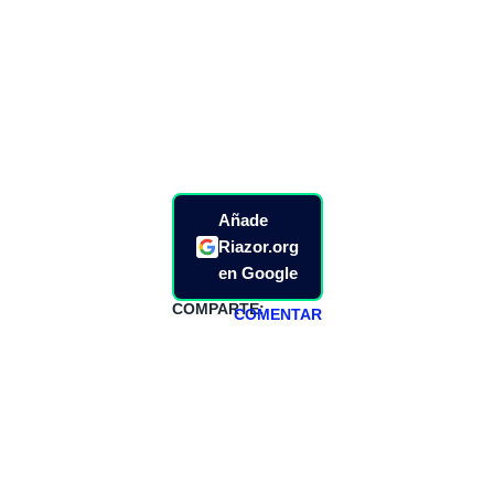
Añade
Riazor.org
en Google
COMPARTE:
COMENTAR
HAZTE
PATREON
Todos los lunes
hacemos un
programa en