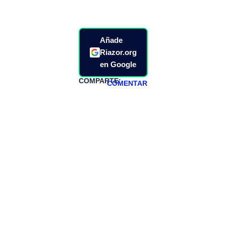
Añade
Riazor.org
en Google
COMPARTE:
COMENTAR
HAZTE
PATREON
Todos los lunes
hacemos un
programa en
abierto,
teniendo uno
especial los
miércoles y
viernes para
Patreons.