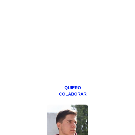
HAZTE
PATREON
Todos los lunes
hacemos un
programa en
abierto,
teniendo uno
especial los
miércoles y
viernes para
Patreons.
QUIERO
COLABORAR