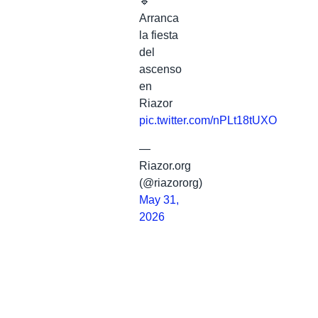
🔹️
Arranca
la fiesta
del
ascenso
en
Riazor
pic.twitter.com/nPLt18tUXO
—
Riazor.org
(@riazororg)
May 31,
2026