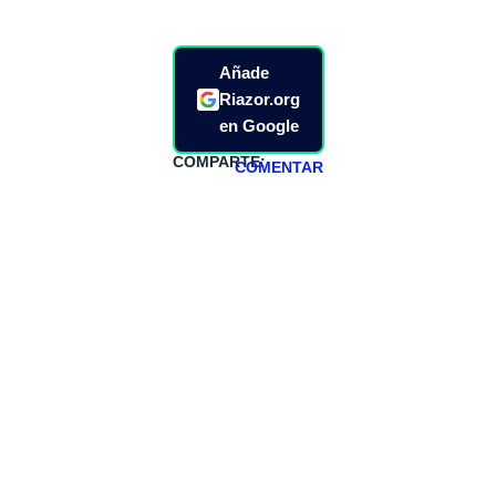
Añade
Riazor.org
en Google
COMPARTE:
COMENTAR
HAZTE
PATREON
Todos los lunes
hacemos un
programa en
abierto,
teniendo uno
especial los
miércoles y
viernes para
Patreons.