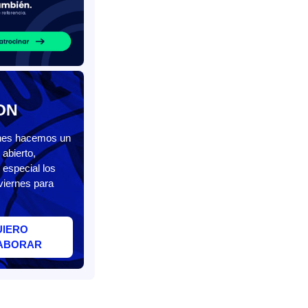
ON
unes hacemos un
abierto,
 especial los
viernes para
UIERO
ABORAR