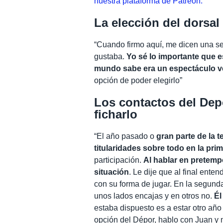
nuestra plataforma de Patreon.
La elección del dorsal
“Cuando firmo aquí, me dicen una se
gustaba.
Yo sé lo importante que es
mundo sabe era un espectáculo ve
opción de poder elegirlo”
Los contactos del Dep
ficharlo
“El año pasado o
gran parte de la
titularidades sobre todo en la pri
participación.
Al hablar en pretempo
situación
. Le dije que al final ente
con su forma de jugar. En la segunda
unos lados encajas y en otros no.
Él
estaba dispuesto es a estar otro año
opción del Dépor, hablo con Juan y m