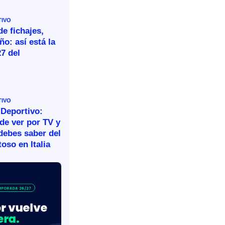
TIVO
e fichajes,
ño: así está la
27 del
TIVO
 Deportivo:
de ver por TV y
debes saber del
oso en Italia