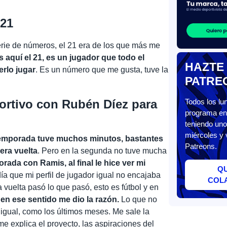
 21
rie de números, el 21 era de los que más me
 aquí el 21, es un jugador que todo el
HAZTE
rlo jugar
. Es un número que me gusta, tuve la
PATRE
ortivo con Rubén Díez para
Todos los l
programa en 
teniendo uno
miércoles y 
 temporada tuve muchos minutos, bastantes
Patreons.
mera vuelta
. Pero en la segunda no tuve mucha
rada con Ramis, al final le hice ver mi
Q
ndía que mi perfil de jugador igual no encajaba
COL
 vuelta pasó lo que pasó, esto es fútbol y en
 en ese sentido me dio la razón.
Lo que no
 igual, como los últimos meses. Me sale la
e explica el proyecto, las aspiraciones del