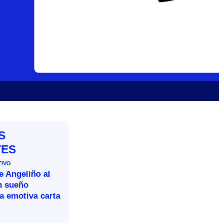
S
TES
TIVO
e Angeliño al
n sueño
a emotiva carta