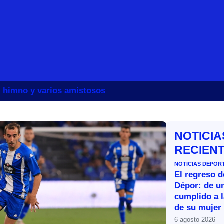
un himno y varios amistosos
NOTICIA
RECIEN
NOTICIAS DEPOR
El regreso d
Dépor: de u
cumplido a l
de su mujer
6 agosto 2026