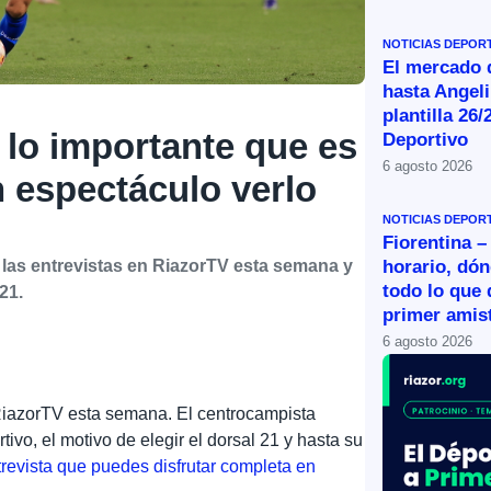
NOTICIAS DEPOR
El mercado d
hasta Angeli
plantilla 26/
 lo importante que es
Deportivo
6 agosto 2026
n espectáculo verlo
NOTICIAS DEPOR
Fiorentina –
horario, dón
 las entrevistas en RiazorTV esta semana y
todo lo que 
21.
primer amist
6 agosto 2026
RiazorTV esta semana. El centrocampista
ivo, el motivo de elegir el dorsal 21 y hasta su
revista que puedes disfrutar completa en