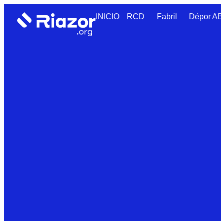
INICIO
RCD
Fabril
Dépor 