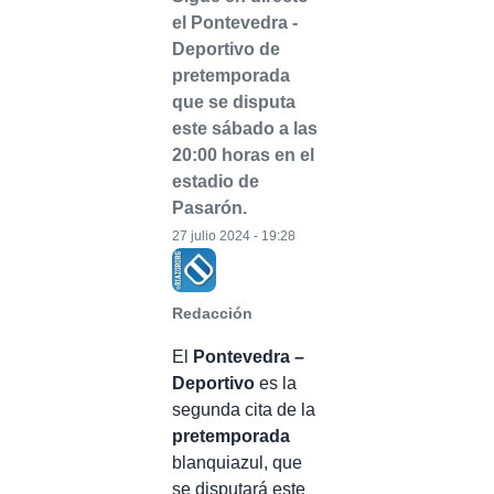
el Pontevedra -
Deportivo de
pretemporada
que se disputa
este sábado a las
20:00 horas en el
estadio de
Pasarón.
27 julio 2024 - 19:28
Redacción
El
Pontevedra –
Deportivo
es la
segunda cita de la
pretemporada
blanquiazul, que
se disputará este