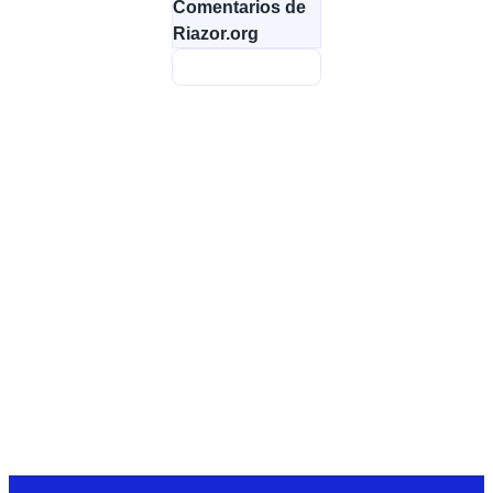
Comentarios de
Riazor.org