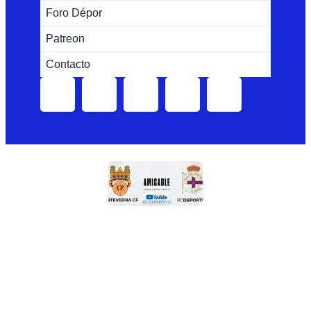
Foro Dépor
Patreon
Contacto