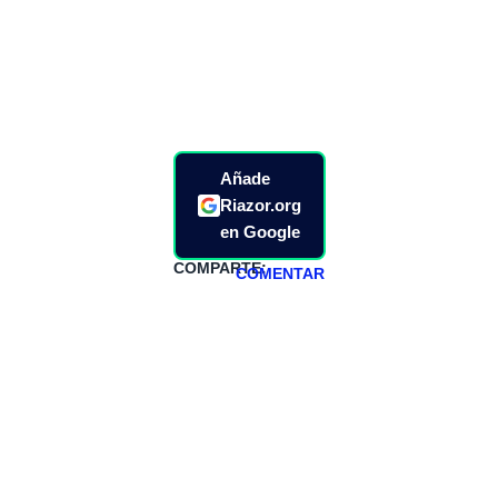
Añade
Riazor.org
en Google
COMPARTE:
COMENTAR
HAZTE
PATREON
Todos los lunes
hacemos un
programa en
abierto,
teniendo uno