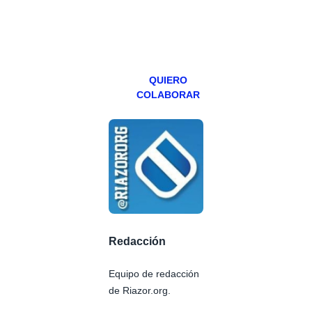
especial los
miércoles y
viernes para
Patreons.
QUIERO
COLABORAR
Redacción
Equipo de redacción
de Riazor.org.