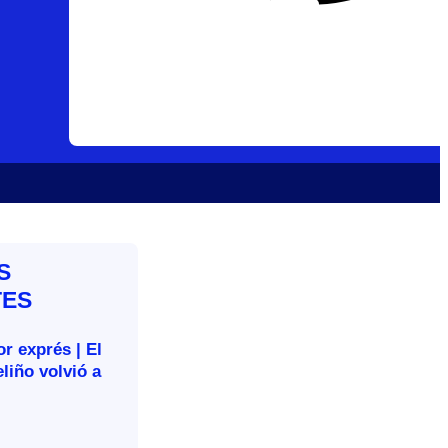
S
TES
r exprés | El
liño volvió a