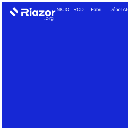
INICIO
RCD
Fabril
Dépor 