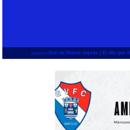
Son de Riazor exprés | El día que A
RIAZOR.TV