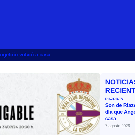
ngeliño volvió a casa
NOTICIA
RECIEN
RIAZOR.TV
Son de Riazo
día que Ange
casa
7 agosto 2026