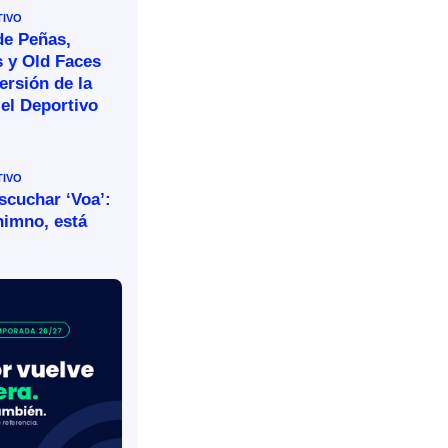
TIVO
de Peñas,
s y Old Faces
ersión de la
el Deportivo
TIVO
escuchar ‘Voa’:
himno, está