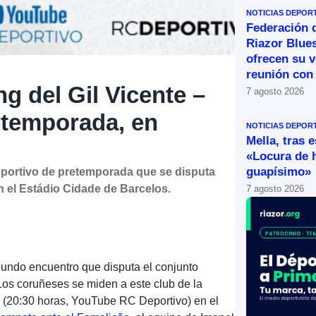
NOTICIAS DEPOR
Federación 
Riazor Blue
ofrecen su v
reunión con 
ng del Gil Vicente –
7 agosto 2026
etemporada, en
NOTICIAS DEPOR
Mella, tras 
«Locura de 
guapísimo»
 Deportivo de pretemporada que se disputa
n el Estádio Cidade de Barcelos.
7 agosto 2026
undo encuentro que disputa el conjunto
Los coruñeses se miden a este club de la
s (20:30 horas, YouTube RC Deportivo) en el