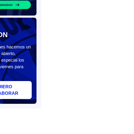
ON
unes hacemos un
abierto,
 especial los
viernes para
UIERO
ABORAR