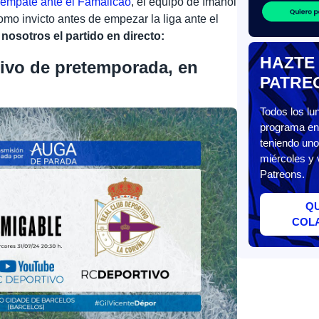
l
empate ante el Famalicão
, el equipo de Imanol
omo invicto antes de empezar la liga ante el
osotros el partido en directo:
HAZTE
tivo de pretemporada, en
PATRE
Todos los l
programa en 
teniendo uno
miércoles y 
Patreons.
Q
COL