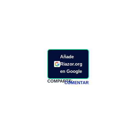
Añade
Riazor.org
en Google
COMPARTE:
COMENTAR
HAZTE
PATREON
Todos los lunes
hacemos un
programa en
abierto,