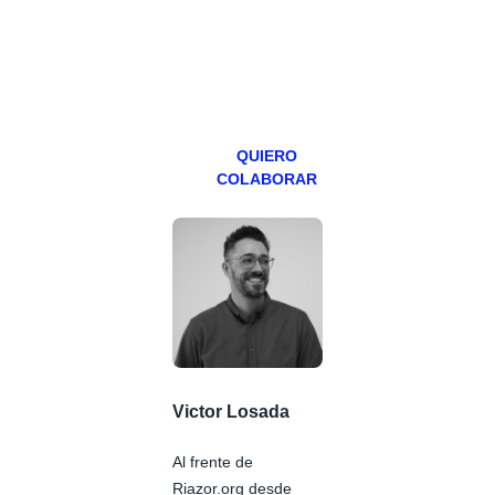
teniendo uno
especial los
miércoles y
viernes para
Patreons.
QUIERO
COLABORAR
Victor Losada
Al frente de
Riazor.org desde