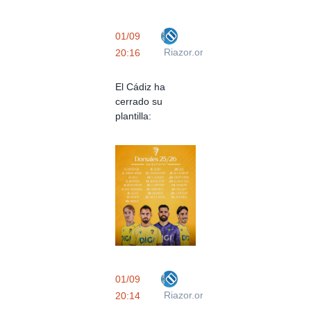
01/09
Riazor.org
20:16
El Cádiz ha
cerrado su
plantilla:
01/09
Riazor.org
20:14