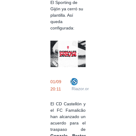
El Sporting de
Gijón ya cerró su
plantilla. Así
queda
configurada:
01/09
Riazor.org
20:11
El CD Castellón y
el FC Famalicão
han alcanzado un
acuerdo para el
traspaso de
Gonzalo Pastor