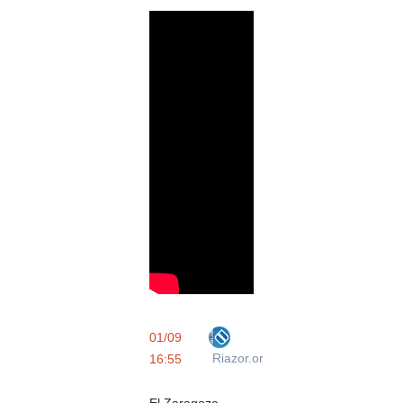
01/09
Riazor.org
16:55
El Zaragoza