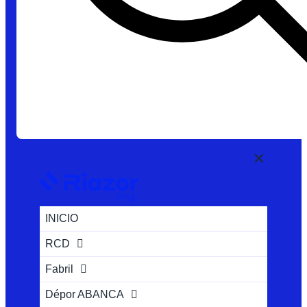
INICIO
RCD
Fabril
Dépor ABANCA