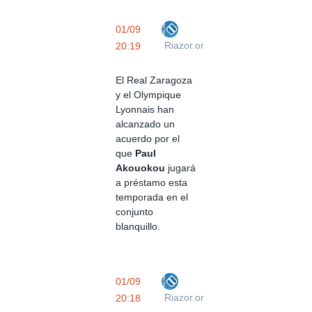
01/09
Riazor.org
20:19
El Real Zaragoza
y el Olympique
Lyonnais han
alcanzado un
acuerdo por el
que
Paul
Akouokou
jugará
a préstamo esta
temporada en el
conjunto
blanquillo.
01/09
Riazor.org
20:18