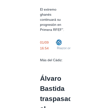
El extremo
ghanés
continuará su
progresión en
Primera RFEF".
01/09
Riazor.org
16:54
Más del Cádiz:
Álvaro
Bastida
traspasado