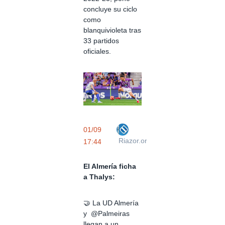
concluye su ciclo
como
blanquivioleta tras
33 partidos
oficiales.
01/09
Riazor.org
17:44
El Almería ficha
a Thalys:
🤝 La UD Almería
y @Palmeiras
llegan a un