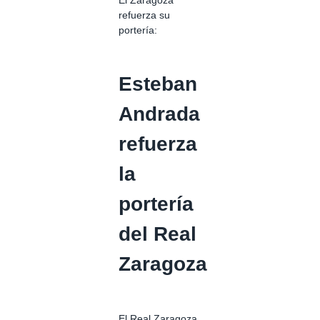
refuerza su
portería:
Esteban
Andrada
refuerza
la
portería
del Real
Zaragoza
El Real Zaragoza