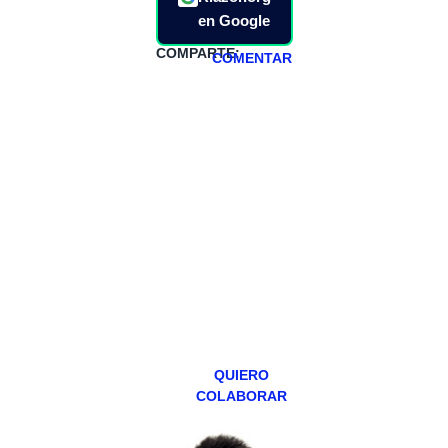
en Google
COMPARTE:
COMENTAR
HAZTE
PATREON
Todos los lunes
hacemos un
programa en
abierto,
teniendo uno
especial los
miércoles y
viernes para
Patreons.
QUIERO
COLABORAR