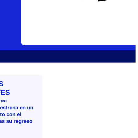
S
TES
TIVO
 estrena en un
to con el
as su regreso