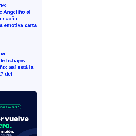
TIVO
e Angeliño al
n sueño
a emotiva carta
TIVO
e fichajes,
ño: así está la
27 del