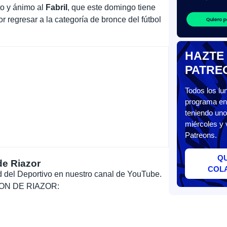
to y ánimo al
Fabril
, que este domingo tiene
r regresar a la categoría de bronce del fútbol
HAZTE
PATRE
Todos los l
programa en 
teniendo uno
miércoles y 
Patreons.
Q
de Riazor
COL
dad del Deportivo en nuestro canal de YouTube.
, SON DE RIAZOR: