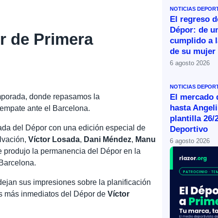
NOTICIAS DEPOR
El regreso d
Dépor: de u
r de Primera
cumplido a l
de su mujer
6 agosto 2026
NOTICIAS DEPOR
emporada, donde repasamos la
El mercado d
hasta Angeli
 empate ante el Barcelona.
plantilla 26/
da del Dépor con una edición especial de
Deportivo
alvación,
Víctor Losada
,
Dani Méndez
,
Manu
6 agosto 2026
 produjo la permanencia del Dépor en la
 Barcelona.
jan sus impresiones sobre la planificación
es más inmediatos del Dépor de
Víctor