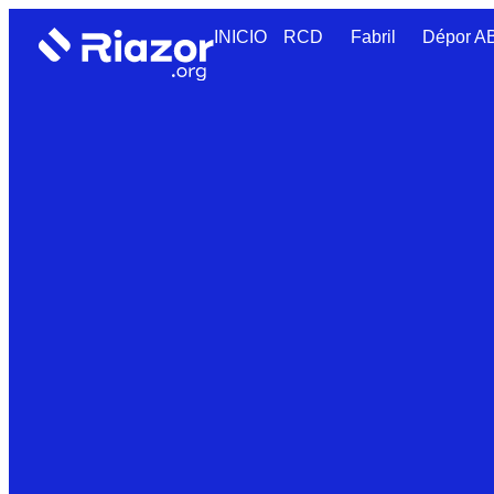
INICIO
RCD
Fabril
Dépor 