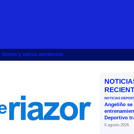
un himno y varios amistosos
NOTICIA
RECIEN
NOTICIAS DEPOR
Angeliño se
entrenamien
Deportivo tr
6 agosto 2026