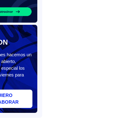
ON
unes hacemos un
abierto,
 especial los
viernes para
UIERO
ABORAR