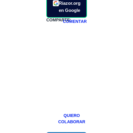
Riazor.org
en Google
COMPARTE:
COMENTAR
HAZTE
PATREON
Todos los lunes
hacemos un
programa en
abierto,
teniendo uno
especial los
miércoles y
viernes para
Patreons.
QUIERO
COLABORAR