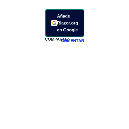
Añade
Riazor.org
en Google
COMPARTE:
COMENTAR
HAZTE
PATREON
Todos los lunes
hacemos un
programa en
abierto,
teniendo uno
especial los
miércoles y
viernes para
Patreons.