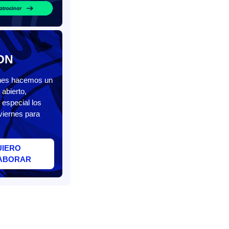
ON
unes hacemos un
abierto,
 especial los
viernes para
UIERO
ABORAR