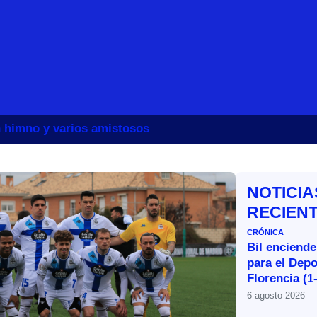
un himno y varios amistosos
NOTICIA
RECIEN
CRÓNICA
Bil enciende
para el Depo
Florencia (1
6 agosto 2026