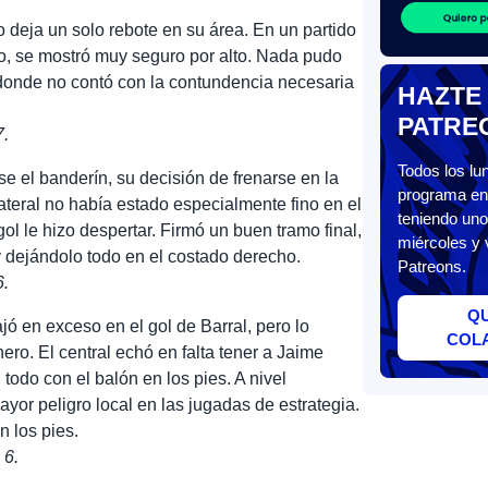
o deja un solo rebote en su área. En un partido
, se mostró muy seguro por alto. Nada pudo
 donde no contó con la contundencia necesaria
HAZTE
PATRE
7.
Todos los l
se el banderín, su decisión de frenarse en la
programa en 
ateral no había estado especialmente fino en el
teniendo uno
gol le hizo despertar. Firmó un buen tramo final,
miércoles y 
y dejándolo todo en el costado derecho.
Patreons.
6.
Q
jó en exceso en el gol de Barral, pero lo
COL
ro. El central echó en falta tener a Jaime
odo con el balón en los pies. A nivel
ayor peligro local en las jugadas de estrategia.
n los pies.
 6.