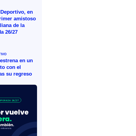
 Deportivo, en
primer amistoso
aliana de la
a 26/27
TIVO
 estrena en un
to con el
as su regreso