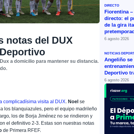
DIRECTO
Fiorentina –
directo: el 
de la gira it
pretemporad
s notas del DUX
6 agosto 2026
 Deportivo
NOTICIAS DEPOR
Angeliño se
 Dux a domicilio para mantener su distancia.
entrenamien
ido.
Deportivo tr
6 agosto 2026
a complicadísima visita al DUX
.
Noel
se
 a los blanquiazules, pero el equipo madrileño
bargo, los de Borja Jiménez no se rindieron y
on el definitivo 2-3. Estas son nuestras notas
o
de Primera RFEF.