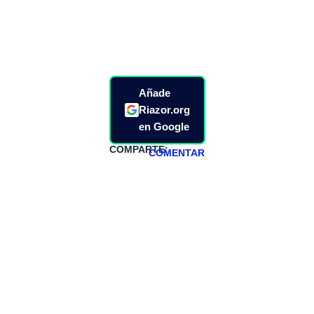
Añade
Riazor.org
en Google
COMPARTE:
COMENTAR
HAZTE
PATREON
Todos los lunes
hacemos un
programa en
abierto,
teniendo uno
especial los